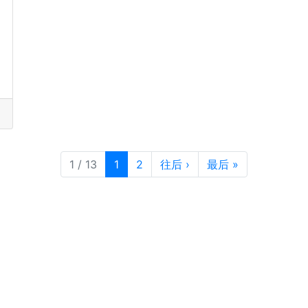
目前页面
页次
1 / 13
1
2
往后
›
最后
»