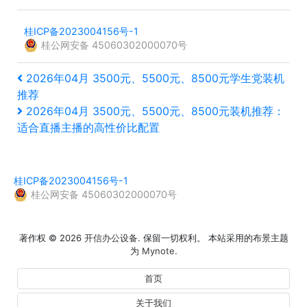
桂ICP备2023004156号-1
桂公网安备 45060302000070号
文
上
2026年04月 3500元、5500元、8500元学生党装机
一
推荐
章
篇
下
2026年04月 3500元、5500元、8500元装机推荐：
文
一
导
适合直播主播的高性价比配置
章
篇
航
文
章
桂ICP备2023004156号-1
桂公网安备 45060302000070号
著作权 © 2026
开信办公设备
. 保留一切权利。 本站采用的布景主题
为
Mynote
.
首页
关于我们