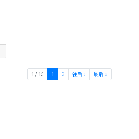
目前页面
页次
1 / 13
1
2
往后
›
最后
»