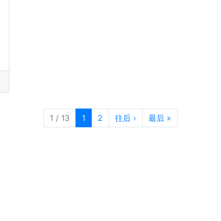
目前页面
页次
1 / 13
1
2
往后
›
最后
»